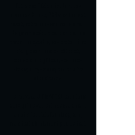
Outre ses 955 outils, dont des
marques Knipex, PB Swiss Tools et
Hazet, notre nouveau modèle haut
de gamme séduit par son plan de
travail inoxydable, ses protections
d'angle sur tous les côtés et,
cerise sur le gâteau, ses roues
«heavy duty» à suspension ultra
silencieuses.
Le nouveau ULTIMATE XL pour tous
ceux qui ne veulent pas seulement
un chariot d'atelier plus grand,
mais tout simplement plus de tout.