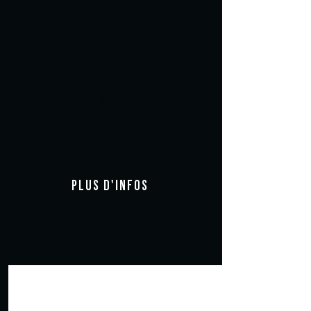
Jeux de clés à
douilles "COMPACT"
PLUS D'INFOS
18.08.2025