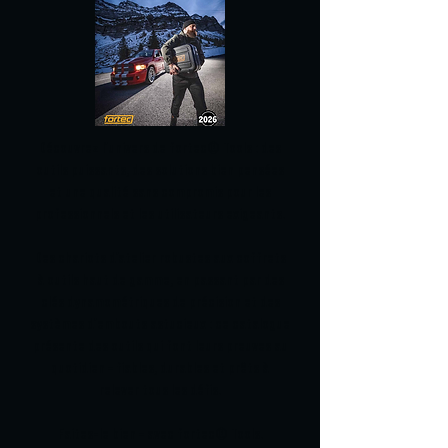
Découvrez l'univers de fortec® Tools : des
outils puissants, des solutions bien pensées
et une qualité sans compromis pour les
professionnels et les utilisateurs exigeants.
Des chariots d'atelier robustes aux coffrets
à outils haut de gamme, en passant par des
clés dynamométriques de précision et des
systèmes d'embouts astucieux : ce catalogue
présente des outils qui font leurs preuves au
quotidien – fiables, durables et prêts à
relever tous les défis.
Faites-le bien – avec fortec® Tools.