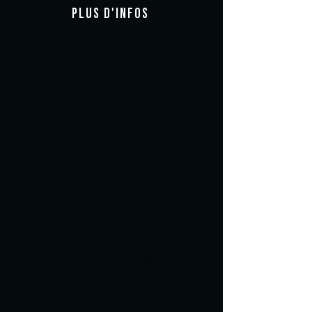
PLUS D'INFOS
03.11.2025
Notre site Web est
maintenant disponible en
anglais !
Découvrez tous nos produits,
actualités et informations
maintenant également en anglais