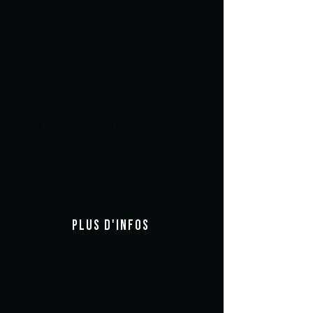
Nous sommes désormais
également présents sur
TikTok !
Suivez-nous pour découvrir des
informations passionnantes et les
dernières actualités concernant
fortec®
PLUS D'INFOS
19.01.2026
CHARIOT À OUTILS