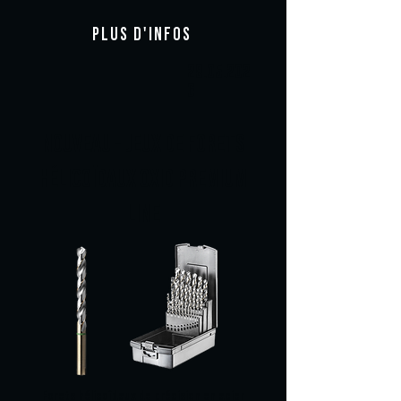
PLUS D'INFOS
28.05.202
6
NOUVEAU - JEUX DE FORETS
HÉLICOÏDAUX OXID PREMIUM
LINE
Forets hélicoïdaux de précision en acier