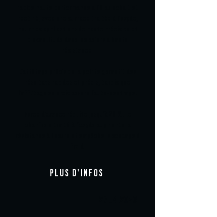
rapide haute performance allié au cobalt et
rectifié, avec une surface traitée à l'oxyde,
pour des applications de haute précision et
d'exactitude dans les aciers à haute
résistance.
L'affûtage précis de la pointe garantit des
résultats rapides et précis, tandis que
l'affûtage en croix assure l'auto-centrage.
Force d'avance réduite jusqu'à 20 %. Le
chanfrein traité à l'oxyde augmente la
résistance à l'usure et empêche le soudage à
froid.
PLUS D'INFOS
27.04.2026