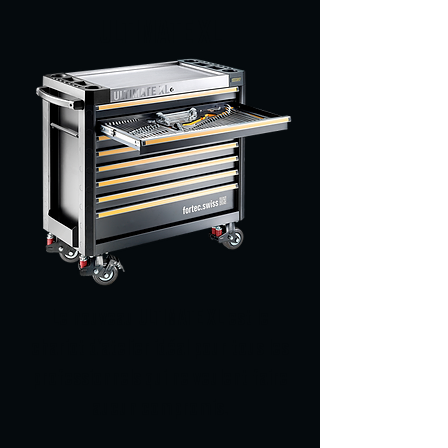
ULTIMATE XL
Le nouveau ULTIMATE XL est le
chariot d'atelier idéal pour tous les
professionnels qui ne veulent faire
aucun compromis.