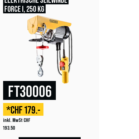
FORCE I, 250 KG
FT30006
*CHF 179.-
inkl. MwSt CHF
193.50