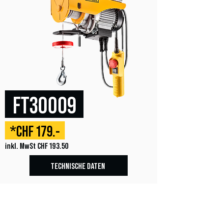
FT30009
*CHF 179.-
inkl. MwSt CHF 193.50
TECHNISCHE DATEN
MONTAGE ARM SCHWENKBAR 1.1M,