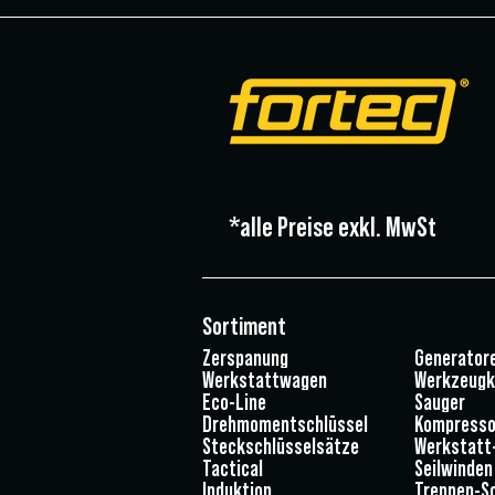
*alle Preise exkl. MwSt
Sortiment
Zerspanung
Generator
Werkstattwagen
Werkzeugk
Eco-Line
Sauger
Drehmomentschlüssel
Kompresso
Steckschlüsselsätze
Werkstatt
Tactical
Seilwinden
Induktion
Trennen-Sc